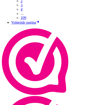
2
3
4
...
109
Volgende pagina