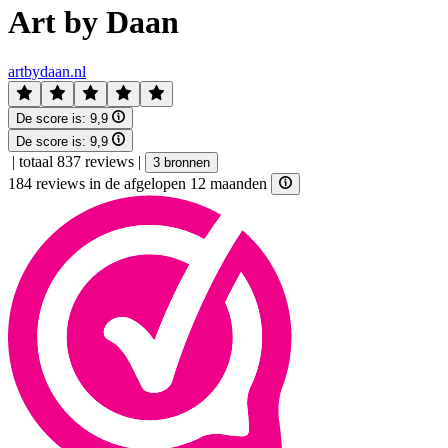
Art by Daan
artbydaan.nl
De score is:
9,9
De score is:
9,9
|
totaal 837 reviews
|
3 bronnen
184 reviews in de afgelopen 12 maanden