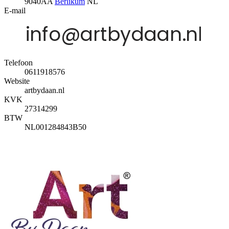
9040AA
Berlikum
NL
E-mail
Telefoon
0611918576
Website
artbydaan.nl
KVK
27314299
BTW
NL001284843B50