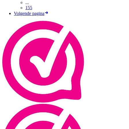
...
155
Volgende pagina