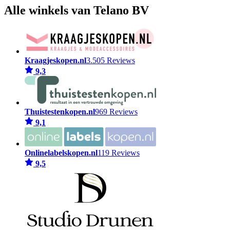
Alle winkels van Telano BV
Kraagjeskopen.nl
3.505 Reviews
9,3
Thuistestenkopen.nl
969 Reviews
9,1
Onlinelabelskopen.nl
119 Reviews
9,5