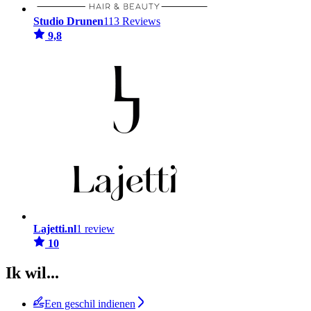
Studio Drunen
113 Reviews
9,8
Lajetti.nl
1 review
10
Ik wil...
Een geschil indienen