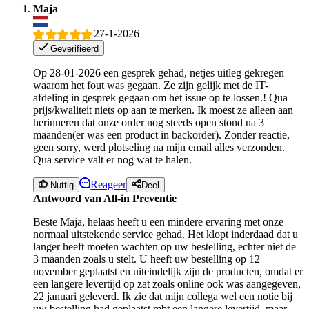
Maja
27-1-2026
Geverifieerd
Op 28-01-2026 een gesprek gehad, netjes uitleg gekregen
waarom het fout was gegaan. Ze zijn gelijk met de IT-
afdeling in gesprek gegaan om het issue op te lossen.! Qua
prijs/kwaliteit niets op aan te merken. Ik moest ze alleen aan
herinneren dat onze order nog steeds open stond na 3
maanden(er was een product in backorder). Zonder reactie,
geen sorry, werd plotseling na mijn email alles verzonden.
Qua service valt er nog wat te halen.
Reageer
Nuttig
Deel
Antwoord van All-in Preventie
Beste Maja, helaas heeft u een mindere ervaring met onze
normaal uitstekende service gehad. Het klopt inderdaad dat u
langer heeft moeten wachten op uw bestelling, echter niet de
3 maanden zoals u stelt. U heeft uw bestelling op 12
november geplaatst en uiteindelijk zijn de producten, omdat er
een langere levertijd op zat zoals online ook was aangegeven,
22 januari geleverd. Ik zie dat mijn collega wel een notie bij
uw bestelling had geplaatst mbt een langere levertijd, maar