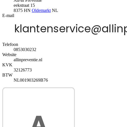
All-in Preventie
eekstraat 15
8375 HN
Oldemarkt
NL
E-mail
Telefoon
0853030232
Website
allinpreventie.nl
KVK
32126773
BTW
NL001903269B76