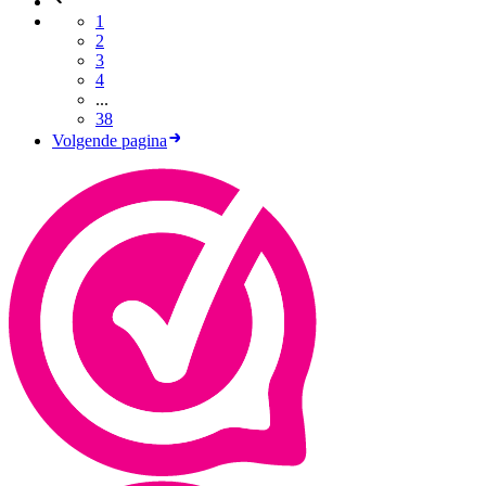
1
2
3
4
...
38
Volgende pagina