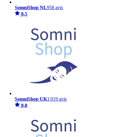
SomniShop NL
958 avis
8,5
SomniShop UK
1 019 avis
8,8