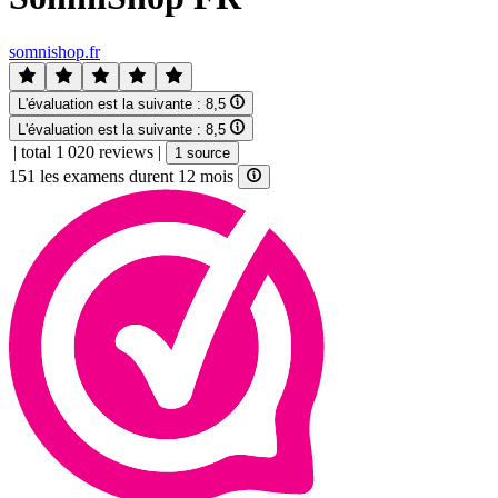
somnishop.fr
L'évaluation est la suivante :
8,5
L'évaluation est la suivante :
8,5
|
total 1 020 reviews
|
1 source
151 les examens durent 12 mois