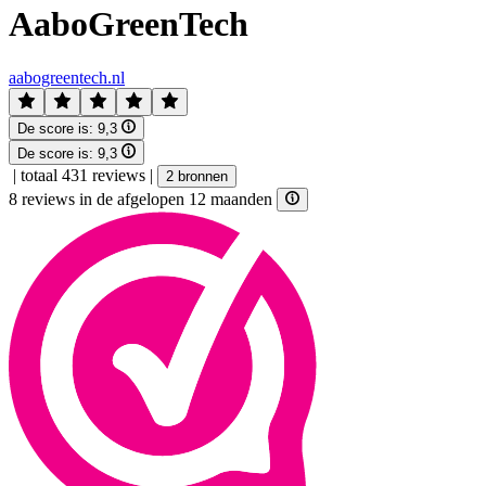
AaboGreenTech
aabogreentech.nl
De score is:
9,3
De score is:
9,3
|
totaal 431 reviews
|
2 bronnen
8 reviews in de afgelopen 12 maanden