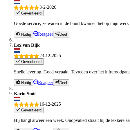
3-2-2026
Geverifieerd
Goede service, ze waren in de buurt kwamen het op mijn werk l
Reageer
Nuttig
Deel
Lex van Dijk
23-12-2025
Geverifieerd
Snelle levering. Goed verpakt. Tevreden over het infraroodpane
Reageer
Nuttig
Deel
Karin Smit
16-12-2025
Geverifieerd
Hij hangt alweer een week. Onopvalled straalt hij de lekkere