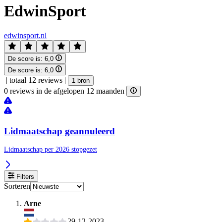
EdwinSport
edwinsport.nl
De score is:
6,0
De score is:
6,0
|
totaal 12 reviews
|
1 bron
0 reviews in de afgelopen 12 maanden
Lidmaatschap geannuleerd
Lidmaatschap per 2026 stopgezet
Filters
Sorteren
Arne
29-12-2023