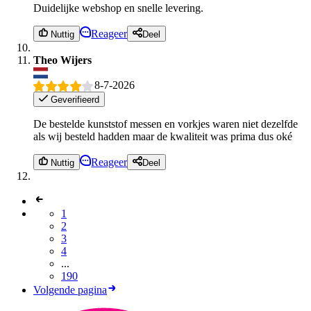
Duidelijke webshop en snelle levering.
Reageer
Nuttig
Deel
Theo Wijers
8-7-2026
Geverifieerd
De bestelde kunststof messen en vorkjes waren niet dezelfde
als wij besteld hadden maar de kwaliteit was prima dus oké
Reageer
Nuttig
Deel
1
2
3
4
...
190
Volgende pagina