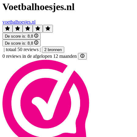
Voetbalhoesjes.nl
voetbalhoesjes.nl
De score is:
8,8
De score is:
8,8
|
totaal 50 reviews
|
2 bronnen
0 reviews in de afgelopen 12 maanden