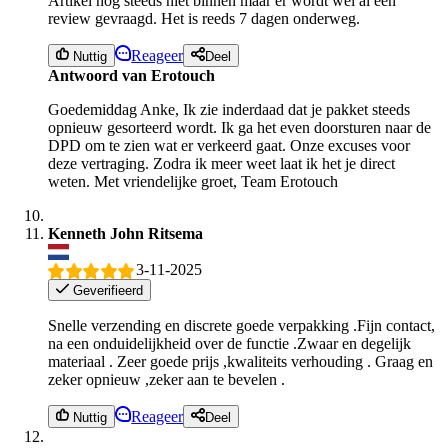
Artikel nog steeds niet binnen maar er wordt wel al een
review gevraagd. Het is reeds 7 dagen onderweg.
Reageer
Nuttig
Deel
Antwoord van Erotouch
Goedemiddag Anke, Ik zie inderdaad dat je pakket steeds
opnieuw gesorteerd wordt. Ik ga het even doorsturen naar de
DPD om te zien wat er verkeerd gaat. Onze excuses voor
deze vertraging. Zodra ik meer weet laat ik het je direct
weten. Met vriendelijke groet, Team Erotouch
Kenneth John Ritsema
3-11-2025
Geverifieerd
Snelle verzending en discrete goede verpakking .Fijn contact,
na een onduidelijkheid over de functie .Zwaar en degelijk
materiaal . Zeer goede prijs ,kwaliteits verhouding . Graag en
zeker opnieuw ,zeker aan te bevelen .
Reageer
Nuttig
Deel