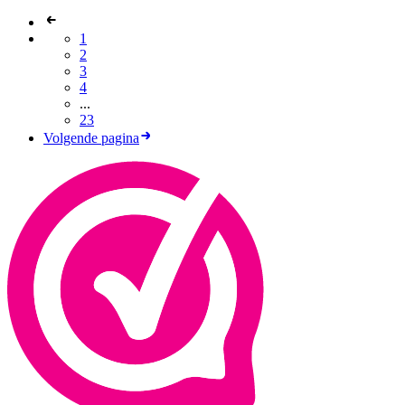
1
2
3
4
...
23
Volgende pagina