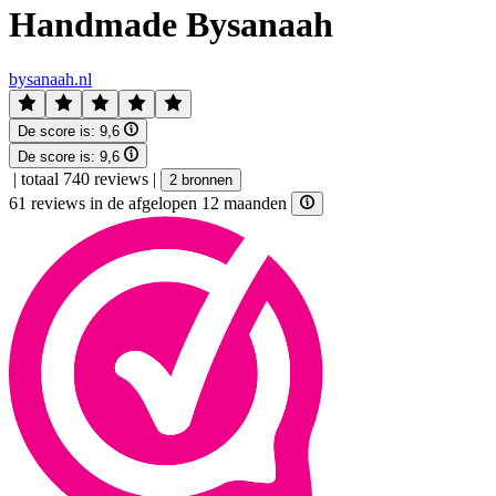
Handmade Bysanaah
bysanaah.nl
De score is:
9,6
De score is:
9,6
|
totaal 740 reviews
|
2 bronnen
61 reviews in de afgelopen 12 maanden