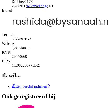
De Dreef 173
2542ND
's-Gravenhage
NL
E-mail
Telefoon
0627097057
Website
bysanaah.nl
KVK
72640669
BTW
NL002205775B21
Ik wil...
Een geschil indienen
Ook geregistreerd bij