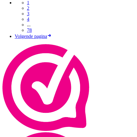
1
2
3
4
...
78
Volgende pagina