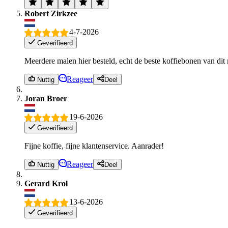
Robert Zirkzee
4-7-2026
Geverifieerd
Meerdere malen hier besteld, echt de beste koffiebonen van di
Reageer
Nuttig
Deel
Joran Broer
19-6-2026
Geverifieerd
Fijne koffie, fijne klantenservice. Aanrader!
Reageer
Nuttig
Deel
Gerard Krol
13-6-2026
Geverifieerd