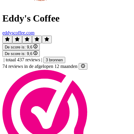
Eddy's Coffee
eddyscoffee.com
De score is:
9,6
De score is:
9,6
|
totaal 437 reviews
|
3 bronnen
74 reviews in de afgelopen 12 maanden