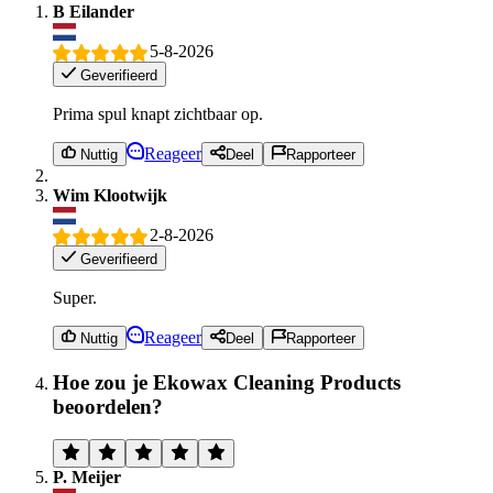
B Eilander
5-8-2026
Geverifieerd
Prima spul knapt zichtbaar op.
Reageer
Nuttig
Deel
Rapporteer
Wim Klootwijk
2-8-2026
Geverifieerd
Super.
Reageer
Nuttig
Deel
Rapporteer
Hoe zou je Ekowax Cleaning Products
beoordelen?
P. Meijer