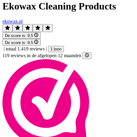
Ekowax Cleaning Products
ekowax.nl
De score is:
9,5
De score is:
9,5
|
totaal 1.419 reviews
|
1 bron
119 reviews in de afgelopen 12 maanden