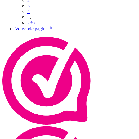
2
3
4
...
236
Volgende pagina