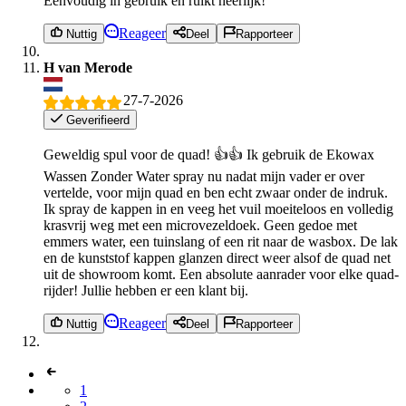
Eenvoudig in gebruik en ruikt heerlijk!
Reageer
Nuttig
Deel
Rapporteer
H van Merode
27-7-2026
Geverifieerd
Geweldig spul voor de quad! 👍👍 Ik gebruik de Ekowax
Wassen Zonder Water spray nu nadat mijn vader er over
vertelde, voor mijn quad en ben echt zwaar onder de indruk.
Ik spray de kappen in en veeg het vuil moeiteloos en volledig
krasvrij weg met een microvezeldoek. Geen gedoe met
emmers water, een tuinslang of een rit naar de wasbox. De lak
en de kunststof kappen glanzen direct weer alsof de quad net
uit de showroom komt. Een absolute aanrader voor elke quad-
rijder! Jullie hebben er een klant bij.
Reageer
Nuttig
Deel
Rapporteer
1