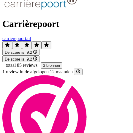
Carrièrepoort
carrierepoort.nl
De score is:
9,2
De score is:
9,2
|
totaal 85 reviews
|
3 bronnen
1 review in de afgelopen 12 maanden