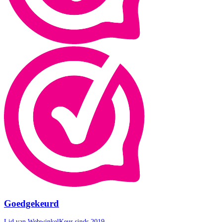
Goedgekeurd
Lid van WebwinkelKeur sinds 2019