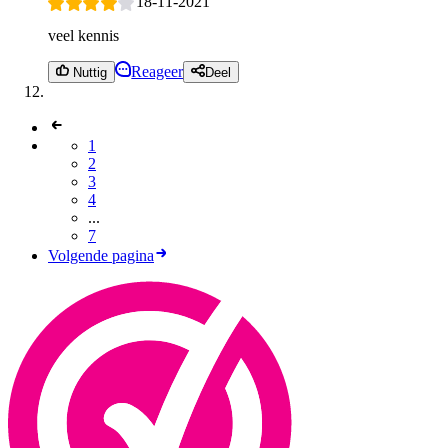
18-11-2021
veel kennis
Reageer
Nuttig
Deel
1
2
3
4
...
7
Volgende pagina