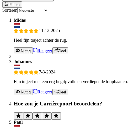
Filters
Sorteren
Midas
11-12-2025
Heel fijn traject achter de rug.
Reageer
Nuttig
Deel
Johannes
7-3-2024
Fijn traject met een erg begripvolle en verdiepende loopbaanc
Reageer
Nuttig
Deel
Hoe zou je Carrièrepoort beoordelen?
Paul