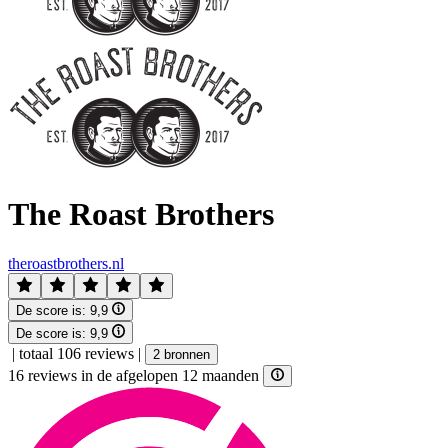
The Roast Brothers
theroastbrothers.nl
De score is:
9,9
De score is:
9,9
|
totaal 106 reviews
|
2 bronnen
16 reviews in de afgelopen 12 maanden