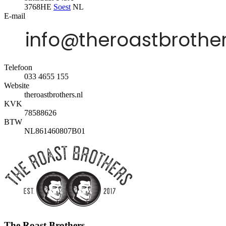
3768HE
Soest
NL
E-mail
Telefoon
033 4655 155
Website
theroastbrothers.nl
KVK
78588626
BTW
NL861460807B01
The Roast Brothers