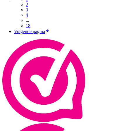
2
3
4
...
18
Volgende pagina