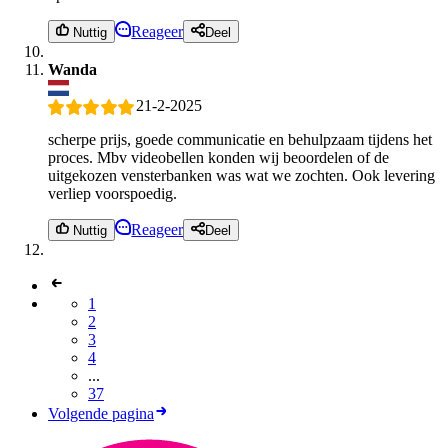
Reageer
Nuttig
Deel
Wanda
21-2-2025
scherpe prijs, goede communicatie en behulpzaam tijdens het
proces. Mbv videobellen konden wij beoordelen of de
uitgekozen vensterbanken was wat we zochten. Ook levering
verliep voorspoedig.
Reageer
Nuttig
Deel
1
2
3
4
...
37
Volgende pagina