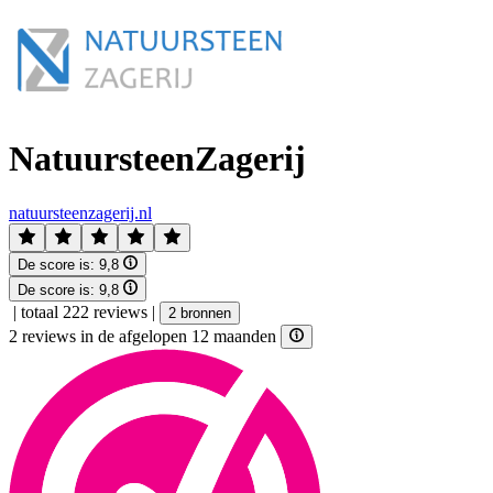
NatuursteenZagerij
natuursteenzagerij.nl
De score is:
9,8
De score is:
9,8
|
totaal 222 reviews
|
2 bronnen
2 reviews in de afgelopen 12 maanden