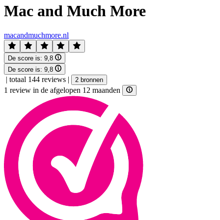
Mac and Much More
macandmuchmore.nl
De score is:
9,8
De score is:
9,8
|
totaal 144 reviews
|
2 bronnen
1 review in de afgelopen 12 maanden