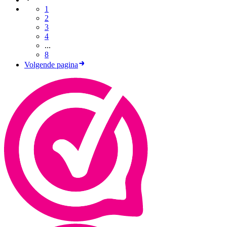
1
2
3
4
...
8
Volgende pagina