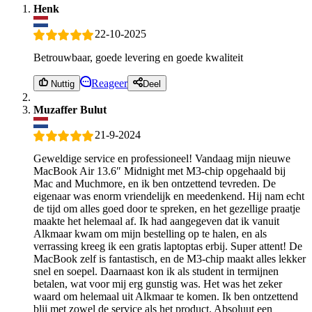
Henk
22-10-2025
Betrouwbaar, goede levering en goede kwaliteit
Reageer
Nuttig
Deel
Muzaffer Bulut
21-9-2024
Geweldige service en professioneel! Vandaag mijn nieuwe
MacBook Air 13.6″ Midnight met M3-chip opgehaald bij
Mac and Muchmore, en ik ben ontzettend tevreden. De
eigenaar was enorm vriendelijk en meedenkend. Hij nam echt
de tijd om alles goed door te spreken, en het gezellige praatje
maakte het helemaal af. Ik had aangegeven dat ik vanuit
Alkmaar kwam om mijn bestelling op te halen, en als
verrassing kreeg ik een gratis laptoptas erbij. Super attent! De
MacBook zelf is fantastisch, en de M3-chip maakt alles lekker
snel en soepel. Daarnaast kon ik als student in termijnen
betalen, wat voor mij erg gunstig was. Het was het zeker
waard om helemaal uit Alkmaar te komen. Ik ben ontzettend
blij met zowel de service als het product. Absoluut een