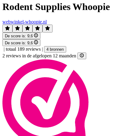
Rodent Supplies Whoopie
webwinkel-whoopie.nl
De score is:
9,6
De score is:
9,6
|
totaal 189 reviews
|
4 bronnen
2 reviews in de afgelopen 12 maanden