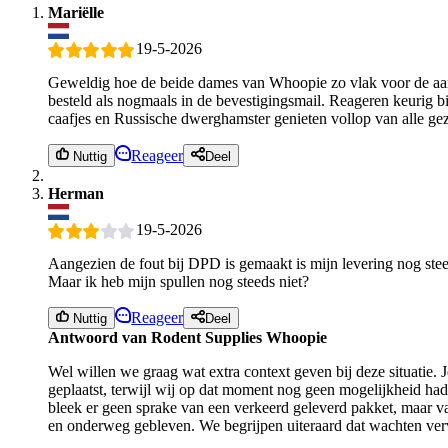
Mariëlle
19-5-2026
Geweldig hoe de beide dames van Whoopie zo vlak voor de aanst
besteld als nogmaals in de bevestigingsmail. Reageren keurig b
caafjes en Russische dwerghamster genieten vollop van alle g
Reageer
Nuttig
Deel
Herman
19-5-2026
Aangezien de fout bij DPD is gemaakt is mijn levering nog stee
Maar ik heb mijn spullen nog steeds niet?
Reageer
Nuttig
Deel
Antwoord van Rodent Supplies Whoopie
Wel willen we graag wat extra context geven bij deze situatie
geplaatst, terwijl wij op dat moment nog geen mogelijkheid hadd
bleek er geen sprake van een verkeerd geleverd pakket, maar 
en onderweg gebleven. We begrijpen uiteraard dat wachten verve