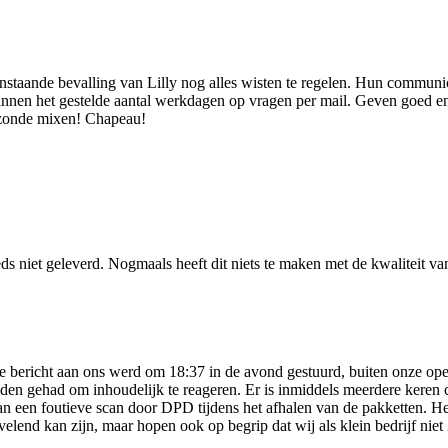
aande bevalling van Lilly nog alles wisten te regelen. Hun communicat
innen het gestelde aantal werkdagen op vragen per mail. Geven goed en 
ezonde mixen! Chapeau!
ds niet geleverd. Nogmaals heeft dit niets te maken met de kwaliteit v
. Je bericht aan ons werd om 18:37 in de avond gestuurd, buiten onze o
en gehad om inhoudelijk te reageren. Er is inmiddels meerdere keren co
van een foutieve scan door DPD tijdens het afhalen van de pakketten.
lend kan zijn, maar hopen ook op begrip dat wij als klein bedrijf niet