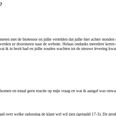
n?
meten met de biotensor en jullie vertelden dat jullie hier achter stonden
ten werden ze doorsturen naar de website. Helaas ondanks meerdere kere
t ik in bezit had en jullie zouden wachten tot de nieuwe levering kwam
 komen en totaal geen reactie op mijn vraag en wat ik aangaf was onwaar
il over welke oplossing de klant wel wil zien (gemaild 17-3). De produ