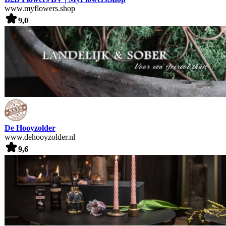
www.myflowers.shop
9,0
De Hooyzolder
www.dehooyzolder.nl
9,6