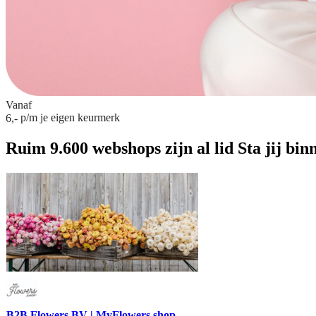
Vanaf
p/m
je eigen keurmerk
6,-
Ruim 9.600 webshops zijn al lid
Sta jij bin
B2B Flowers BV | MyFlowers.shop