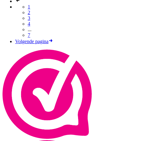
1
2
3
4
...
7
Volgende pagina