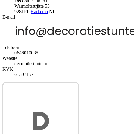
Decoratiestunter.nl
Warmoltsstrjitte 53
9281PL
Harkema
NL
E-mail
Telefoon
0646010035
Website
decoratiestunter.nl
KVK
61307157