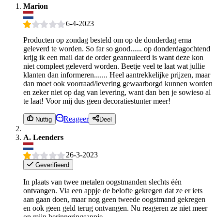
Marion
6-4-2023
Producten op zondag besteld om op de donderdag erna
geleverd te worden. So far so good...... op donderdagochtend
krijg ik een mail dat de order geannuleerd is want deze kon
niet compleet geleverd worden. Beetje veel te laat wat jullie
klanten dan informeren....... Heel aantrekkelijke prijzen, maar
dan moet ook voorraad/levering gewaarborgd kunnen worden
en zeker niet op dag van levering, want dan ben je sowieso al
te laat! Voor mij dus geen decoratiestunter meer!
Reageer
Nuttig
Deel
A. Leenders
26-3-2023
Geverifieerd
In plaats van twee metalen oogstmanden slechts één
ontvangen. Via een appje de belofte gekregen dat ze er iets
aan gaan doen, maar nog geen tweede oogstmand gekregen
en ook geen geld terug ontvangen. Nu reageren ze niet meer
op mijn herinneringsappje.