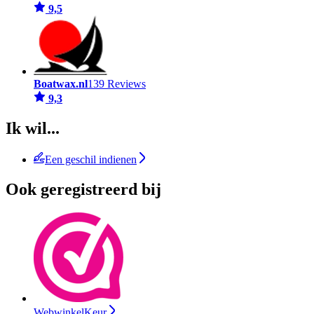
9,5
Boatwax.nl
139 Reviews
9,3
Ik wil...
Een geschil indienen
Ook geregistreerd bij
WebwinkelKeur