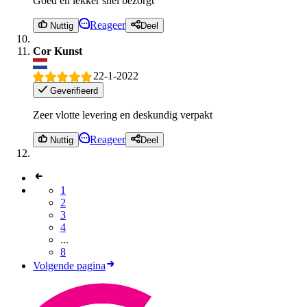
Goed en lekker snel bezorgt
Reageer
Nuttig
Deel
Cor Kunst
22-1-2022
Geverifieerd
Zeer vlotte levering en deskundig verpakt
Reageer
Nuttig
Deel
1
2
3
4
...
8
Volgende pagina