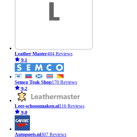
Leather Master
484 Reviews
9,1
Semco Teak Shop
170 Reviews
9,2
Leer-schoonmaken.nl
116 Reviews
9,0
Autopoets.nl
307 Reviews