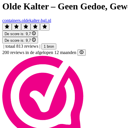
Olde Kalter – Geen Gedoe, Gew
containers.oldekalter-hgl.nl
De score is:
9,7
De score is:
9,7
|
totaal 813 reviews
|
1 bron
200 reviews in de afgelopen 12 maanden