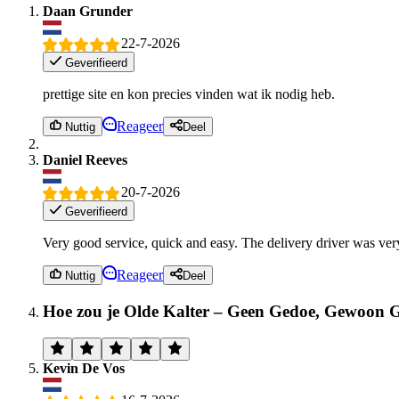
Daan Grunder
22-7-2026
Geverifieerd
prettige site en kon precies vinden wat ik nodig heb.
Reageer
Nuttig
Deel
Daniel Reeves
20-7-2026
Geverifieerd
Very good service, quick and easy. The delivery driver was ver
Reageer
Nuttig
Deel
Hoe zou je Olde Kalter – Geen Gedoe, Gewoon G
Kevin De Vos