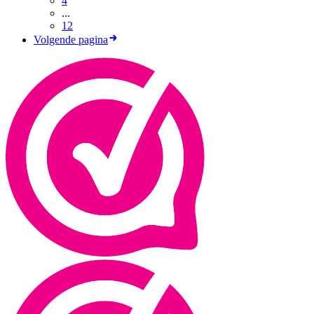
4
...
12
Volgende pagina