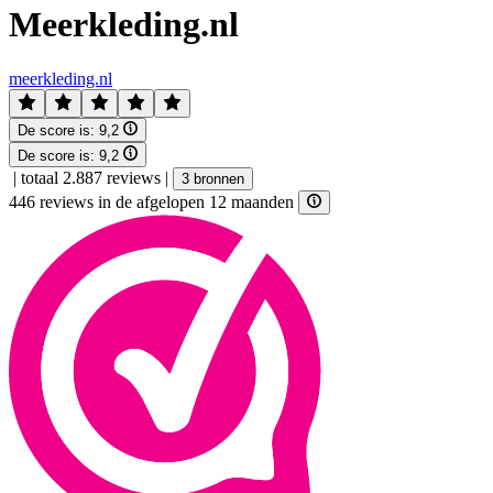
Meerkleding.nl
meerkleding.nl
De score is:
9,2
De score is:
9,2
|
totaal 2.887 reviews
|
3 bronnen
446 reviews in de afgelopen 12 maanden