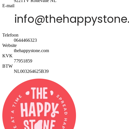
9221TV
Rottevalle
NL
E-mail
Telefoon
0644466323
Website
thehappystone.com
KVK
77951859
BTW
NL003264625B39