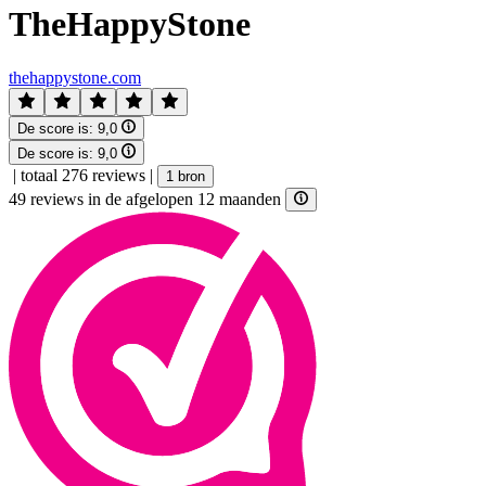
TheHappyStone
thehappystone.com
De score is:
9,0
De score is:
9,0
|
totaal 276 reviews
|
1 bron
49 reviews in de afgelopen 12 maanden