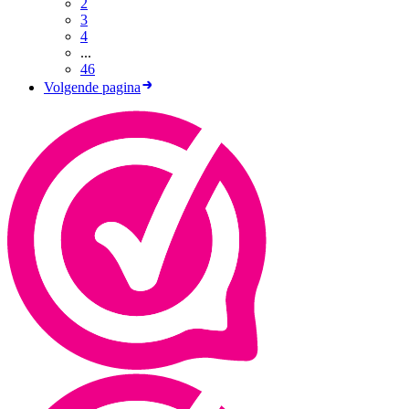
2
3
4
...
46
Volgende pagina