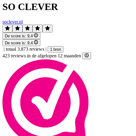
SO CLEVER
soclever.nl
De score is:
9,4
De score is:
9,4
|
totaal 3.873 reviews
|
1 bron
423 reviews in de afgelopen 12 maanden