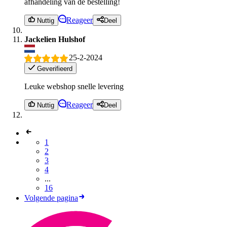
afhandeling van de bestelling!
Reageer
Nuttig
Deel
Jackelien Hulshof
25-2-2024
Geverifieerd
Leuke webshop snelle levering
Reageer
Nuttig
Deel
1
2
3
4
...
16
Volgende pagina