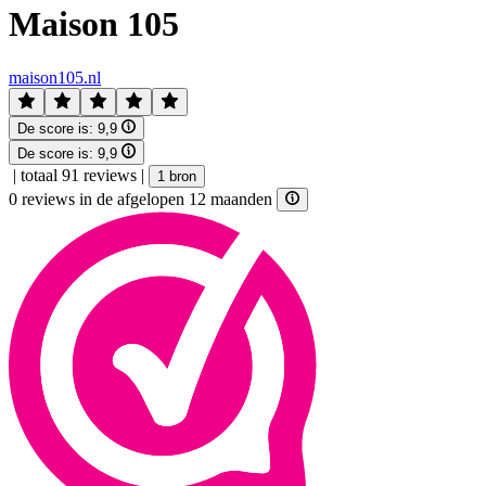
Maison 105
maison105.nl
De score is:
9,9
De score is:
9,9
|
totaal 91 reviews
|
1 bron
0 reviews in de afgelopen 12 maanden