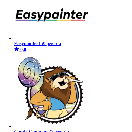
Easypainter
159 ревюта
9,0
Candy Company
27 ревюта