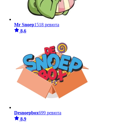
Mr Snoep
1518 ревюта
8,6
Desnoepbox
699 ревюта
8,9