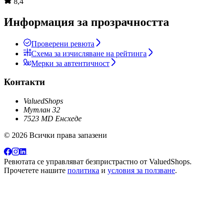
8,4
Информация за прозрачността
Проверени ревюта
Схема за изчисляване на рейтинга
Мерки за автентичност
Контакти
ValuedShops
Мутлан 32
7523 MD Енсхеде
© 2026 Всички права запазени
Ревютата се управляват безпристрастно от
ValuedShops
.
Прочетете нашите
политика
и
условия за ползване
.