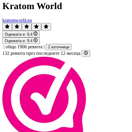
Kratom World
kratomworld.eu
Оценката е:
9,4
Оценката е:
9,4
|
общо 1906 ревюта
|
2 източници
132 ревюта през последните 12 месеца