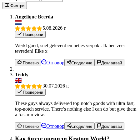
Филтри
Angelique Beerda
5.08.2026 г.
Проверени
Werkt goed, snel geleverd en netjes verpakt. Ik ben zeer
tevreden! Elke x
Отговор
Полезно
Споделяне
Докладвай
Teddy
30.07.2026 г.
Проверени
These guys always delivered top-notch goods with ultra-fast,
top-notch service. There’s nothing else I can do but give them
a 5-star review.
Отговор
Полезно
Споделяне
Докладвай
Как бихте оценили Kratom World?