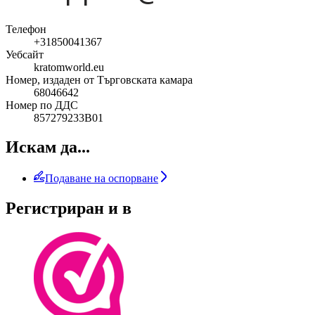
Телефон
+31850041367
Уебсайт
kratomworld.eu
Номер, издаден от Търговската камара
68046642
Номер по ДДС
857279233B01
Искам да...
Подаване на оспорване
Регистриран и в