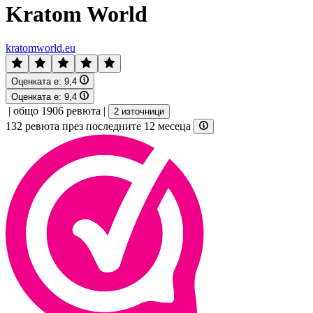
Kratom World
kratomworld.eu
Оценката е:
9,4
Оценката е:
9,4
|
общо 1906 ревюта
|
2 източници
132 ревюта през последните 12 месеца