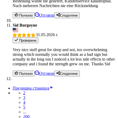
Bestellung wurde nie geliefert, Kundenservice katastrophal.
Nach mehreren Nachrichten nie eine Rückmeldung
Отговор
Полезно
Споделяне
Sid Burgoyne
31.05.2026 г.
Проверени
Very nice stuff great for sleep and not, too overwhelming
strong which normally you would think as a bad sign but
actually in the long run I noticed a lot less side effects to other
company and i found the strength grew on me. Thanks Sid
Отговор
Полезно
Споделяне
Предишна страница
2
3
4
5
...
200