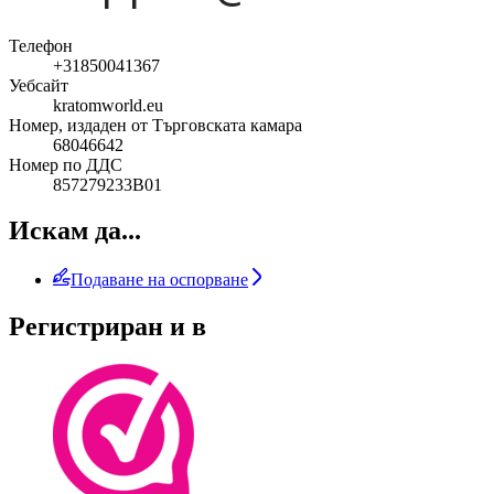
Телефон
+31850041367
Уебсайт
kratomworld.eu
Номер, издаден от Търговската камара
68046642
Номер по ДДС
857279233B01
Искам да...
Подаване на оспорване
Регистриран и в