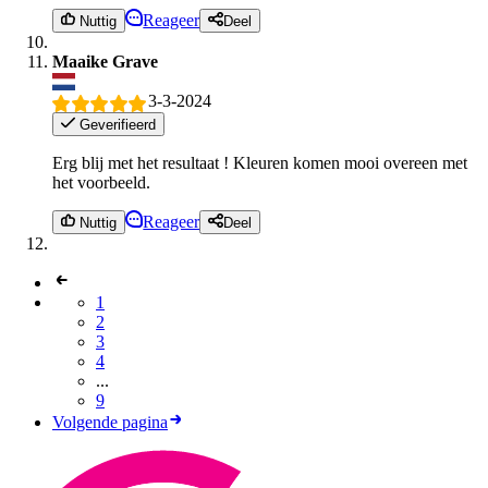
Reageer
Nuttig
Deel
Maaike Grave
3-3-2024
Geverifieerd
Erg blij met het resultaat ! Kleuren komen mooi overeen met
het voorbeeld.
Reageer
Nuttig
Deel
1
2
3
4
...
9
Volgende pagina