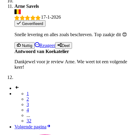
Arne Savels
17-1-2026
Geverifieerd
Snelle levering en alles zoals beschreven. Top zaakje dit 😍
Reageer
Nuttig
Deel
Antwoord van Koekatelier
Dankjewel voor je review Arne. Wie weet tot een volgende
keer!
1
2
3
4
...
32
Volgende pagina