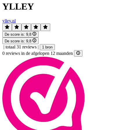
YLLEY
ylley.nl
De score is:
9,8
De score is:
9,8
|
totaal 31 reviews
|
1 bron
0 reviews in de afgelopen 12 maanden