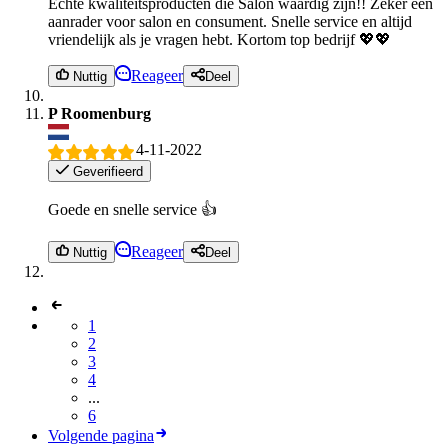
Echte kwaliteitsproducten die Salon waardig zijn!! Zeker een
aanrader voor salon en consument. Snelle service en altijd
vriendelijk als je vragen hebt. Kortom top bedrijf 💖💖
Reageer
Nuttig
Deel
P Roomenburg
4-11-2022
Geverifieerd
Goede en snelle service 👍
Reageer
Nuttig
Deel
1
2
3
4
...
6
Volgende pagina