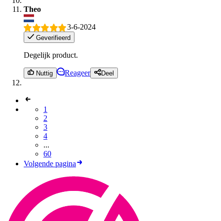
Theo
3-6-2024
Geverifieerd
Degelijk product.
Reageer
Nuttig
Deel
1
2
3
4
...
60
Volgende pagina