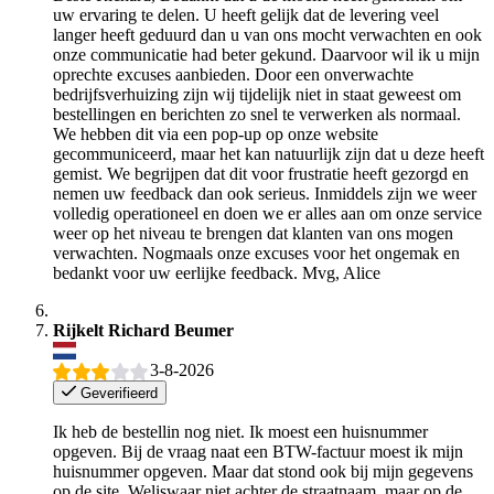
uw ervaring te delen. U heeft gelijk dat de levering veel
langer heeft geduurd dan u van ons mocht verwachten en ook
onze communicatie had beter gekund. Daarvoor wil ik u mijn
oprechte excuses aanbieden. Door een onverwachte
bedrijfsverhuizing zijn wij tijdelijk niet in staat geweest om
bestellingen en berichten zo snel te verwerken als normaal.
We hebben dit via een pop-up op onze website
gecommuniceerd, maar het kan natuurlijk zijn dat u deze heeft
gemist. We begrijpen dat dit voor frustratie heeft gezorgd en
nemen uw feedback dan ook serieus. Inmiddels zijn we weer
volledig operationeel en doen we er alles aan om onze service
weer op het niveau te brengen dat klanten van ons mogen
verwachten. Nogmaals onze excuses voor het ongemak en
bedankt voor uw eerlijke feedback. Mvg, Alice
Rijkelt Richard Beumer
3-8-2026
Geverifieerd
Ik heb de bestellin nog niet. Ik moest een huisnummer
opgeven. Bij de vraag naat een BTW-factuur moest ik mijn
huisnummer opgeven. Maar dat stond ook bij mijn gegevens
op de site. Weliswaar niet achter de straatnaam, maar op de