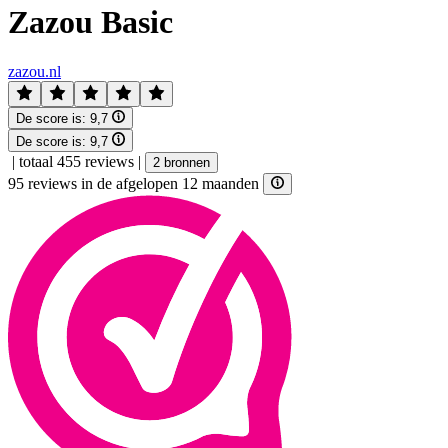
Zazou Basic
zazou.nl
De score is:
9,7
De score is:
9,7
|
totaal 455 reviews
|
2 bronnen
95 reviews in de afgelopen 12 maanden