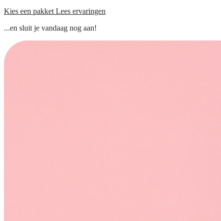
Kies een pakket
Lees ervaringen
...en sluit je vandaag nog aan!