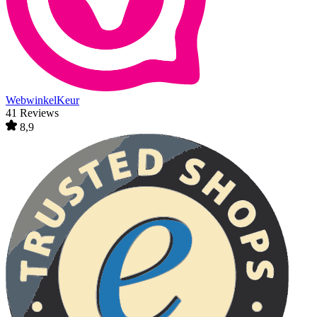
WebwinkelKeur
41 Reviews
8,9