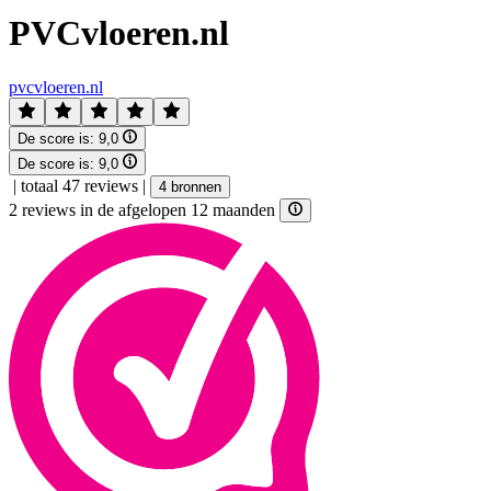
PVCvloeren.nl
pvcvloeren.nl
De score is:
9,0
De score is:
9,0
|
totaal 47 reviews
|
4 bronnen
2 reviews in de afgelopen 12 maanden