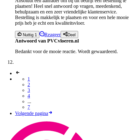
Absoluut een aanrader om bij dit bedrijf een bestelling te
plaatsen! Heel snel antwoord op vragen, meedenkend,
behulpzaam en een zeer vriendelijke klantenservice.
Bestelling is makkelijk te plaatsen en voor een hele mooie
prijs heb je echt een kwaliteitsvloer.
Reageer
Nuttig 1
Deel
Antwoord van PVCvloeren.nl
Bedankt voor de mooie reactie. Wordt gewaardeerd.
1
2
3
4
...
7
Volgende pagina