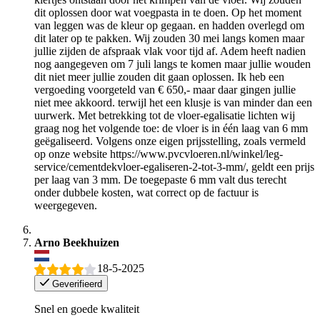
dit oplossen door wat voegpasta in te doen. Op het moment
van leggen was de kleur op gegaan. en hadden overlegd om
dit later op te pakken. Wij zouden 30 mei langs komen maar
jullie zijden de afspraak vlak voor tijd af. Adem heeft nadien
nog aangegeven om 7 juli langs te komen maar jullie wouden
dit niet meer jullie zouden dit gaan oplossen. Ik heb een
vergoeding voorgeteld van € 650,- maar daar gingen jullie
niet mee akkoord. terwijl het een klusje is van minder dan een
uurwerk. Met betrekking tot de vloer-egalisatie lichten wij
graag nog het volgende toe: de vloer is in één laag van 6 mm
geëgaliseerd. Volgens onze eigen prijsstelling, zoals vermeld
op onze website https://www.pvcvloeren.nl/winkel/leg-
service/cementdekvloer-egaliseren-2-tot-3-mm/, geldt een prijs
per laag van 3 mm. De toegepaste 6 mm valt dus terecht
onder dubbele kosten, wat correct op de factuur is
weergegeven.
Arno Beekhuizen
18-5-2025
Geverifieerd
Snel en goede kwaliteit