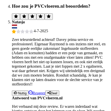
Hoe zou je PVCvloeren.nl beoordelen?
Natasja
4-7-2025
Zeer teleurstellend achteraf! Davey prima service en
professioneel. Eigenaar Raymond is ons inziens niet reel, en
geen goede eerlijke zakenman! Ingehuurde stoffeerders
(Adam en kornuiten) hadden er een potje van gemaakt, en
hebben ons met een onafgemaakte vloer laten zitten! PVC
vloeren heeft het niet op kunnen lossen, en ook niet eerlijk
tegemoet gekomen. Laat je niet foppen met 2 x egaliseren,
wat daar gebeurt niet. Krijgen wij uiteindelijk een dreigmail
dat we zsm moeten betalen. Ronduit schandalig. Je kan je
klanten niet op laten draaien voor de slechte service van je
stoffeerders!!
Reageer
Nuttig
Deel
Antwoord van PVCvloeren.nl
Het verbaasd mij deze review. Er waren inderdaad wat
kiertjes ontstaan door het krimpen van de vloer. Wij zouden