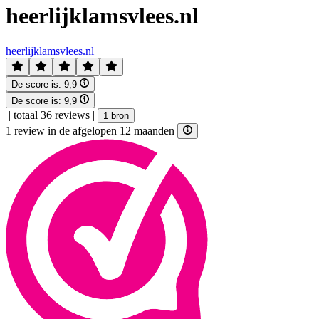
heerlijklamsvlees.nl
heerlijklamsvlees.nl
De score is:
9,9
De score is:
9,9
|
totaal 36 reviews
|
1 bron
1 review in de afgelopen 12 maanden