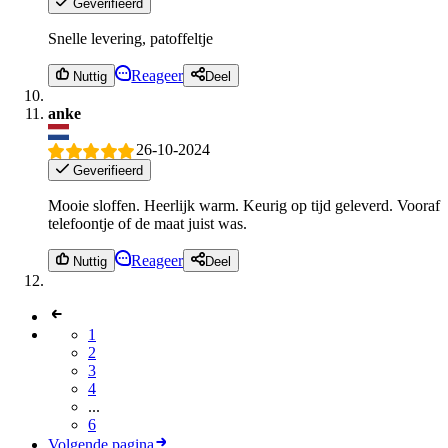
Geverifieerd
Snelle levering, patoffeltje
Reageer
Nuttig
Deel
anke
26-10-2024
Geverifieerd
Mooie sloffen. Heerlijk warm. Keurig op tijd geleverd. Vooraf
telefoontje of de maat juist was.
Reageer
Nuttig
Deel
1
2
3
4
...
6
Volgende pagina