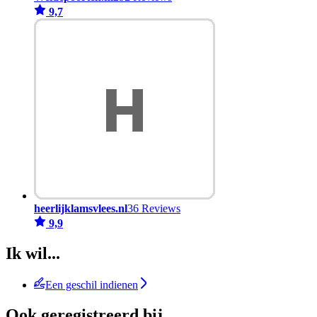
9,7
heerlijklamsvlees.nl
36 Reviews
9,9
Ik wil...
Een geschil indienen
Ook geregistreerd bij