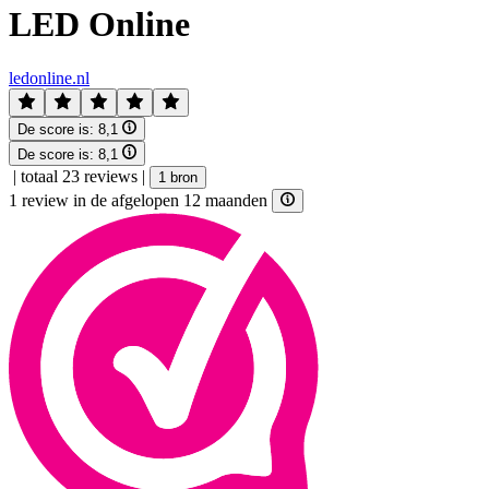
LED Online
ledonline.nl
De score is:
8,1
De score is:
8,1
|
totaal 23 reviews
|
1 bron
1 review in de afgelopen 12 maanden