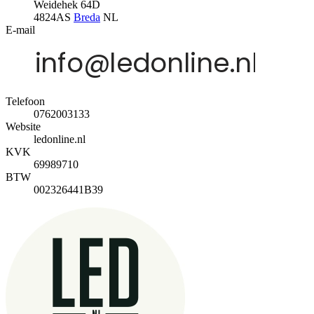
Weidehek 64D
4824AS
Breda
NL
E-mail
Telefoon
0762003133
Website
ledonline.nl
KVK
69989710
BTW
002326441B39