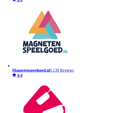
8,9
Magnetenspeelgoed.nl
5.139 Reviews
8,9