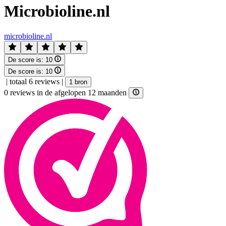
Microbioline.nl
microbioline.nl
De score is:
10
De score is:
10
|
totaal 6 reviews
|
1 bron
0 reviews in de afgelopen 12 maanden