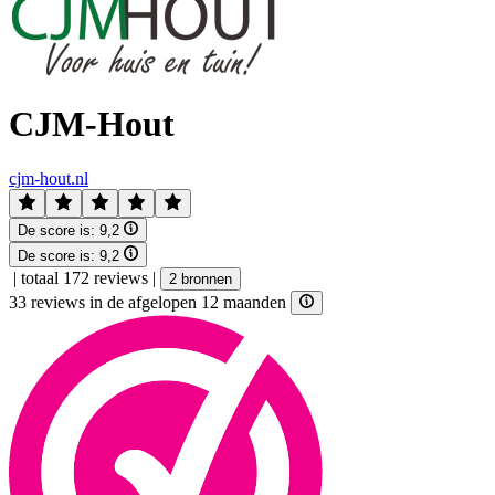
CJM-Hout
cjm-hout.nl
De score is:
9,2
De score is:
9,2
|
totaal 172 reviews
|
2 bronnen
33 reviews in de afgelopen 12 maanden