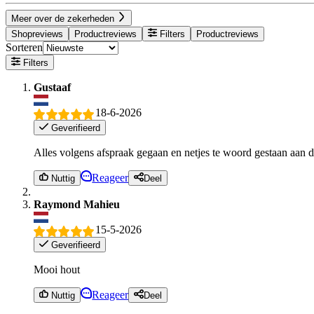
Meer over de zekerheden
Shopreviews
Productreviews
Filters
Productreviews
Sorteren
Filters
Gustaaf
18-6-2026
Geverifieerd
Alles volgens afspraak gegaan en netjes te woord gestaan aan de
Reageer
Nuttig
Deel
Raymond Mahieu
15-5-2026
Geverifieerd
Mooi hout
Reageer
Nuttig
Deel