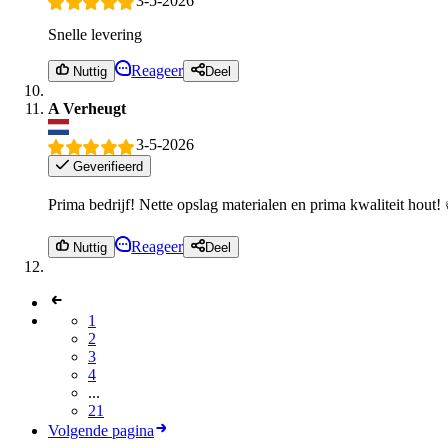
3-5-2026
Snelle levering
Reageer
Nuttig
Deel
A Verheugt
3-5-2026
Geverifieerd
Prima bedrijf! Nette opslag materialen en prima kwaliteit hout!
Reageer
Nuttig
Deel
1
2
3
4
...
21
Volgende pagina