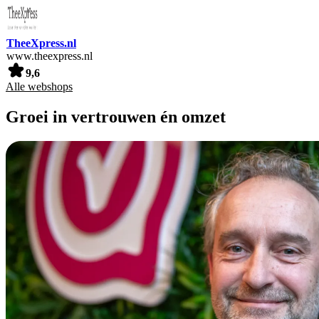
TheeXpress.nl
www.theexpress.nl
9,6
Alle webshops
Groei in vertrouwen én omzet