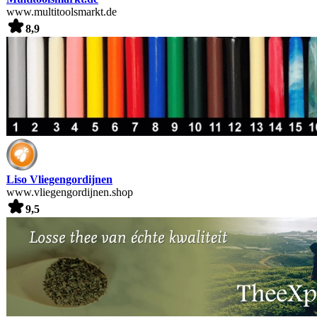
www.multitoolsmarkt.de
8,9
Liso Vliegengordijnen
www.vliegengordijnen.shop
9,5