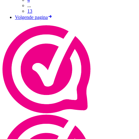
...
13
Volgende pagina