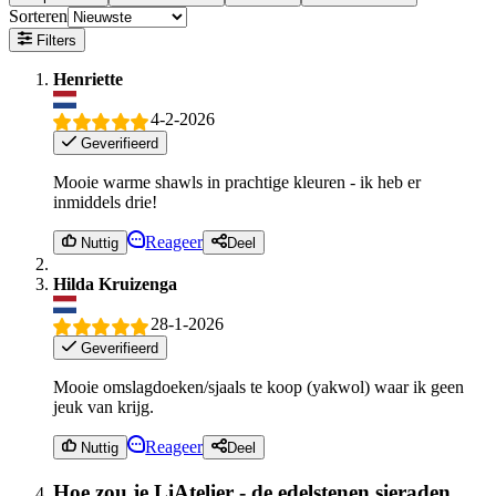
Sorteren
Filters
Henriette
4-2-2026
Geverifieerd
Mooie warme shawls in prachtige kleuren - ik heb er
inmiddels drie!
Reageer
Nuttig
Deel
Hilda Kruizenga
28-1-2026
Geverifieerd
Mooie omslagdoeken/sjaals te koop (yakwol) waar ik geen
jeuk van krijg.
Reageer
Nuttig
Deel
Hoe zou je LiAtelier - de edelstenen sieraden