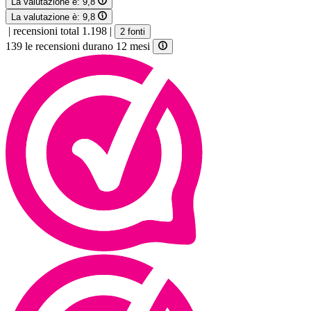
La valutazione è:
9,8
La valutazione è:
9,8
|
recensioni total 1.198
|
2 fonti
139 le recensioni durano 12 mesi