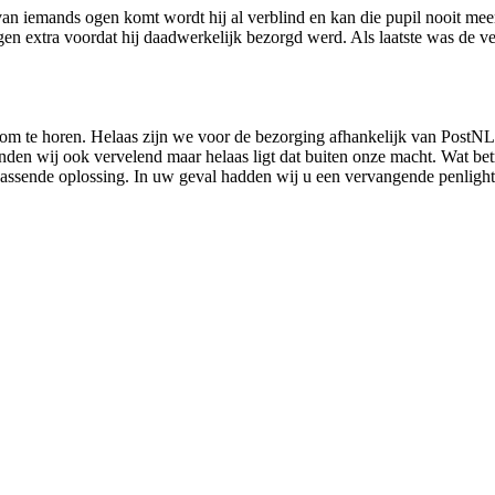
urt van iemands ogen komt wordt hij al verblind en kan die pupil nooit 
en extra voordat hij daadwerkelijk bezorgd werd. Als laatste was de ve
d om te horen. Helaas zijn we voor de bezorging afhankelijk van Post
den wij ook vervelend maar helaas ligt dat buiten onze macht. Wat betr
 passende oplossing. In uw geval hadden wij u een vervangende penlight