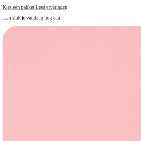
Kies een pakket
Lees ervaringen
...en sluit je vandaag nog aan!