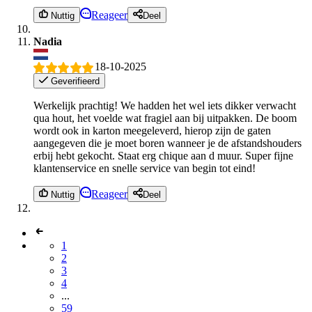
Reageer
Nuttig
Deel
Nadia
18-10-2025
Geverifieerd
Werkelijk prachtig! We hadden het wel iets dikker verwacht
qua hout, het voelde wat fragiel aan bij uitpakken. De boom
wordt ook in karton meegeleverd, hierop zijn de gaten
aangegeven die je moet boren wanneer je de afstandshouders
erbij hebt gekocht. Staat erg chique aan d muur. Super fijne
klantenservice en snelle service van begin tot eind!
Reageer
Nuttig
Deel
1
2
3
4
...
59