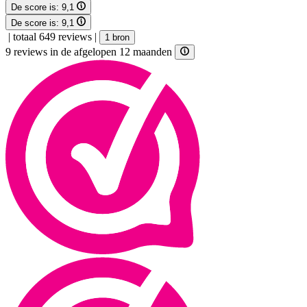
De score is:
9,1
De score is:
9,1
|
totaal 649 reviews
|
1 bron
9 reviews in de afgelopen 12 maanden