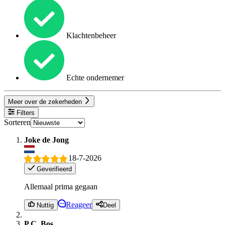
Klachtenbeheer
Echte ondernemer
Meer over de zekerheden
Filters
Sorteren
Joke de Jong
18-7-2026
Geverifieerd
Allemaal prima gegaan
Reageer
Nuttig
Deel
P.C. Bos