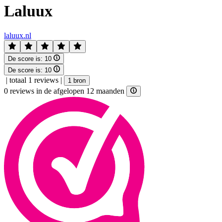
Laluux
laluux.nl
De score is:
10
De score is:
10
|
totaal 1 reviews
|
1 bron
0 reviews in de afgelopen 12 maanden